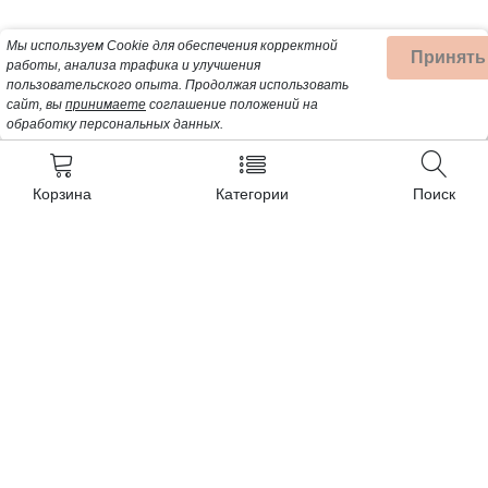
Мы используем Cookie для обеспечения корректной
Принять
работы, анализа трафика и улучшения
пользовательского опыта.
Продолжая использовать
сайт, вы
принимаете
соглашение положений на
обработку персональных данных.
Корзина
Категории
Поиск
Контакты
+7 (962) 389-25-41
Почта для заявок:
opt@profbyt.com