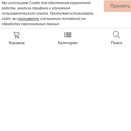
Мы используем Cookie для обеспечения корректной
Принять
работы, анализа трафика и улучшения
пользовательского опыта.
Продолжая использовать
сайт, вы
принимаете
соглашение положений на
обработку персональных данных.
Корзина
Категории
Поиск
Контакты
+7 (962) 389-25-41
Почта для заявок:
opt@profbyt.com