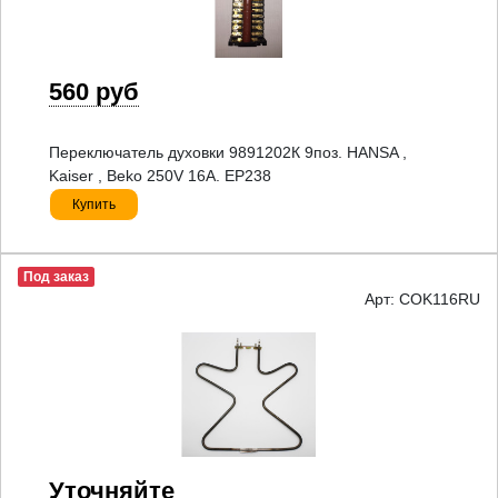
560 руб
Переключатель духовки 9891202К 9поз. HANSA ,
Kaiser , Beko 250V 16A. EP238
Купить
Под заказ
Арт: COK116RU
Уточняйте