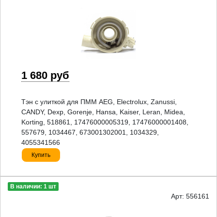
1 680 руб
Тэн с улиткой для ПММ AEG, Electrolux, Zanussi,
CANDY, Dexp, Gorenje, Hansa, Kaiser, Leran, Midea,
Korting, 518861, 17476000005319, 17476000001408,
557679, 1034467, 673001302001, 1034329,
4055341566
Купить
В наличии: 1 шт
Арт: 556161