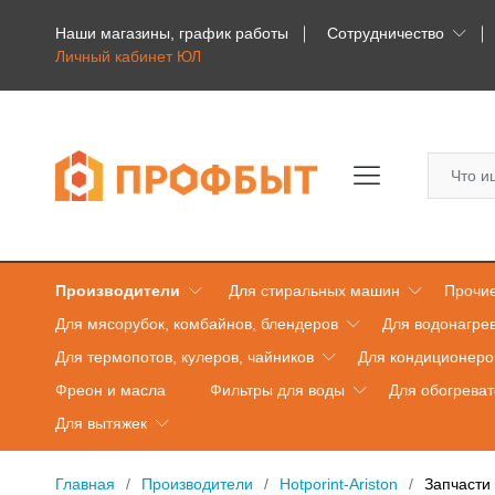
Наши магазины, график работы
Сотрудничество
Личный кабинет ЮЛ
Производители
Для стиральных машин
Прочие
Для мясорубок, комбайнов, блендеров
Для водонагре
Для термопотов, кулеров, чайников
Для кондиционеро
Фреон и масла
Фильтры для воды
Для обогрева
Для вытяжек
Главная
Производители
Hotporint-Ariston
Запчасти 