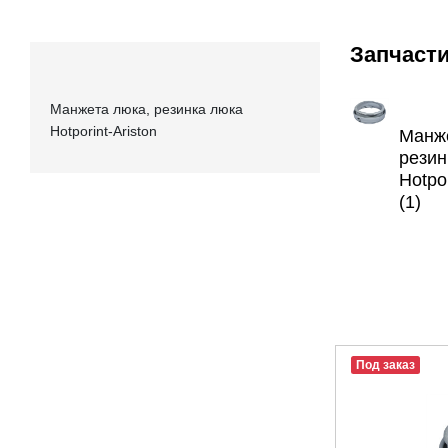
Запчасти
Манжета люка, резинка люка
Hotporint-Ariston
Манже
резин
Hotpor
(1)
Под заказ