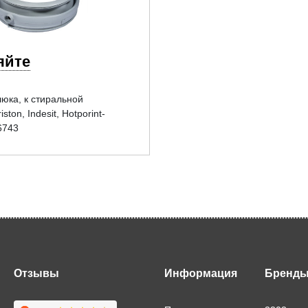
яйте
юка, к стиральной
ston, Indesit, Hotporint-
6743
Отзывы
Информация
Бренд