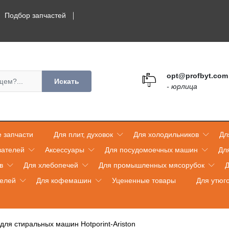
Подбор запчастей
opt@profbyt.com
Искать
- юрлица
 запчасти
Для плит, духовок
Для холодильников
Дл
вателей
Аксессуары
Для посудомоечных машин
Дл
в
Для хлебопечей
Для промышленных мясорубок
Д
телей
Для кофемашин
Уцененные товары
Для утюг
для стиральных машин Hotporint-Ariston