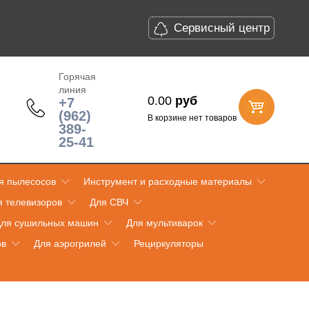
Сервисный центр
Горячая
линия
0.00
руб
+7
(962)
В корзине нет товаров
389-
25-41
я пылесосов
Инструмент и расходные материалы
я телевизоров
Для СВЧ
ля сушильных машин
Для мультиварок
ов
Для аэрогрилей
Рециркуляторы