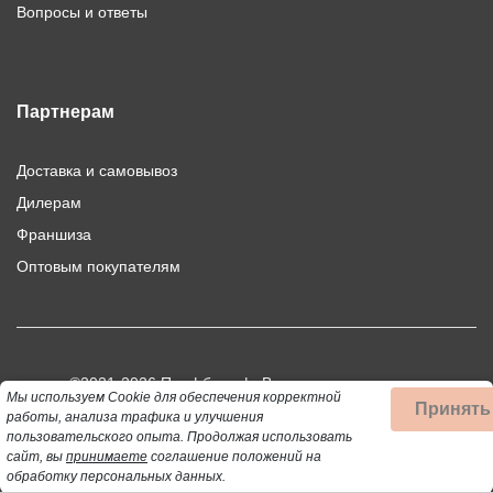
Вопросы и ответы
Партнерам
Доставка и самовывоз
Дилерам
Франшиза
Оптовым покупателям
©2021-2026 Профбыт.рф. Все права защищены.
Мы используем Cookie для обеспечения корректной
Принять
Использование материалов сайта допускается только при
работы, анализа трафика и улучшения
пользовательского опыта.
Продолжая использовать
публикации активной ссылки на цитируемый материал.
сайт, вы
принимаете
соглашение положений на
обработку персональных данных.
Данный сайт не является публичной офертой, определяемой