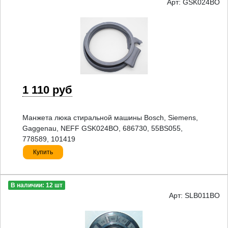
Арт: GSK024BO
1 110 руб
Манжета люка стиральной машины Bosch, Siemens,
Gaggenau, NEFF GSK024BO, 686730, 55BS055,
778589, 101419
Купить
В наличии: 12 шт
Арт: SLB011BO