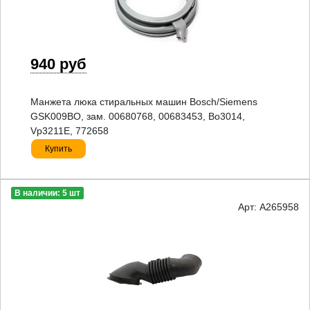
940 руб
Манжета люка стиральных машин Bosch/Siemens
GSK009BO, зам. 00680768, 00683453, Bo3014,
Vp3211E, 772658
Купить
В наличии: 5 шт
Арт: A265958