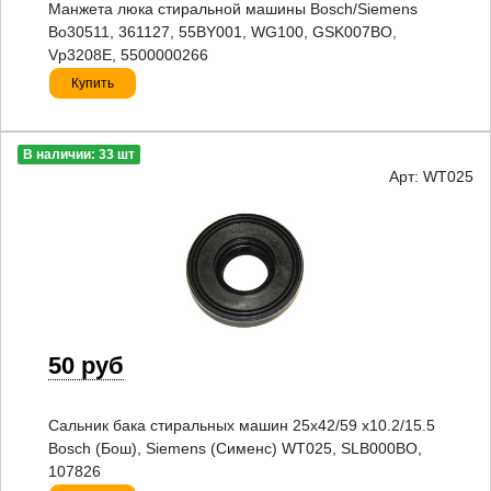
Манжета люка стиральной машины Bosch/Siemens
Bo30511, 361127, 55BY001, WG100, GSK007BO,
Vp3208E, 5500000266
Купить
В наличии: 33 шт
Арт: WT025
50 руб
Сальник бака стиральных машин 25x42/59 x10.2/15.5
Bosch (Бош), Siemens (Сименс) WT025, SLB000BO,
107826