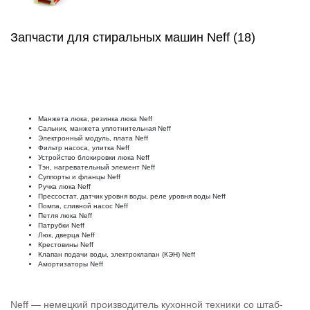
Запчасти для стиральных машин Neff (18)
Манжета люка, резинка люка Neff
Сальник, манжета уплотнительная Neff
Электронный модуль, плата Neff
Фильтр насоса, улитка Neff
Устройство блокировки люка Neff
Тэн, нагревательный элемент Neff
Суппорты и фланцы Neff
Ручка люка Neff
Прессостат, датчик уровня воды, реле уровня воды Neff
Помпа, сливной насос Neff
Петля люка Neff
Патрубки Neff
Люк, дверца Neff
Крестовины Neff
Клапан подачи воды, электроклапан (КЭН) Neff
Амортизаторы Neff
Neff — немецкий производитель кухонной техники со штаб-