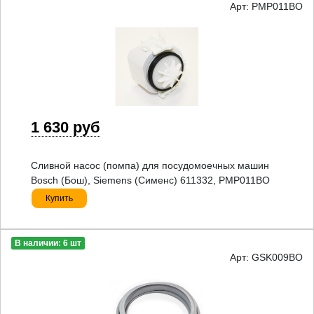
Арт: PMP011BO
1 630 руб
Сливной насос (помпа) для посудомоечных машин
Bosch (Бош), Siemens (Сименс) 611332, PMP011BO
Купить
В наличии: 6 шт
Арт: GSK009BO