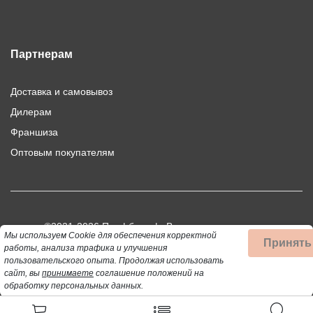
Партнерам
Доставка и самовывоз
Дилерам
Франшиза
Оптовым покупателям
©2021-2026 Профбыт.рф. Все права защищены.
Мы используем Cookie для обеспечения корректной
Принять
Использование материалов сайта допускается только при
работы, анализа трафика и улучшения
пользовательского опыта.
Продолжая использовать
публикации активной ссылки на цитируемый материал.
сайт, вы
принимаете
соглашение положений на
обработку персональных данных.
Данный сайт не является публичной офертой, определяемой
положениями статей 437 (2) ГК РФ.