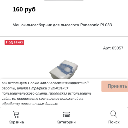
160 руб
Мешок-пылесборник для пылесоса Panasonic PL033
Под заказ
Арт: 05957
Мы используем Cookie для обеспечения корректной
Принять
работы, анализа трафика и улучшения
пользовательского опыта.
Продолжая использовать
580 руб
сайт, вы
принимаете
соглашение положений на
обработку персональных данных.
05957 Filtero SIE 05 (4) Allergo, пылесборники
Корзина
Категории
Поиск