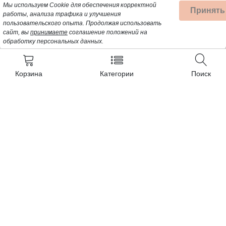
Мы используем Cookie для обеспечения корректной
Принять
работы, анализа трафика и улучшения
пользовательского опыта.
Продолжая использовать
сайт, вы
принимаете
соглашение положений на
обработку персональных данных.
Корзина
Категории
Поиск
Контакты
+7 (962) 389-25-41
Почта для заявок:
opt@profbyt.com