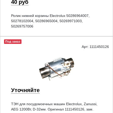
40 руб
Ролик нижней корзины Electrolux 50286964007,
50278102004, 50286965004, 50269971003,
50269757006
Под заказ
Арт: 1111450126
Уточняйте
ТЭН для посудомоечных машин Electrolux, Zanussi,
AEG 1200Вт, D-32мм. Оригинал 1111450126, зам.