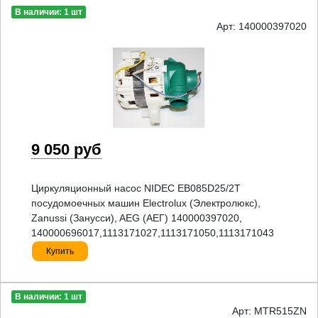
В наличии: 1 шт
Арт: 140000397020
9 050 руб
Циркуляционный насос NIDEC EB085D25/2T
посудомоечных машин Electrolux (Электролюкс),
Zanussi (Занусси), AEG (АЕГ) 140000397020,
140000696017,1113171027,1113171050,1113171043
Купить
В наличии: 1 шт
Арт: MTR515ZN