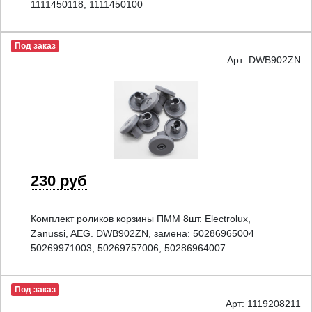
1111450118, 1111450100
Под заказ
Арт: DWB902ZN
230 руб
Комплект роликов корзины ПММ 8шт. Electrolux,
Zanussi, AEG. DWB902ZN, замена: 50286965004
50269971003, 50269757006, 50286964007
Под заказ
Арт: 1119208211