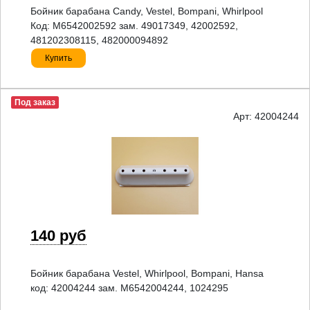
Бойник барабана Candy, Vestel, Bompani, Whirlpool
Код: M6542002592 зам. 49017349, 42002592,
481202308115, 482000094892
Купить
Под заказ
Арт: 42004244
140 руб
Бойник барабана Vestel, Whirlpool, Bompani, Hansa
код: 42004244 зам. M6542004244, 1024295