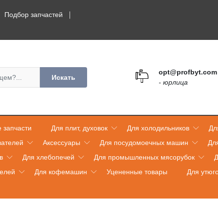
Подбор запчастей
opt@profbyt.com
Искать
- юрлица
 запчасти
Для плит, духовок
Для холодильников
Дл
вателей
Аксессуары
Для посудомоечных машин
Дл
в
Для хлебопечей
Для промышленных мясорубок
Д
телей
Для кофемашин
Уцененные товары
Для утюг