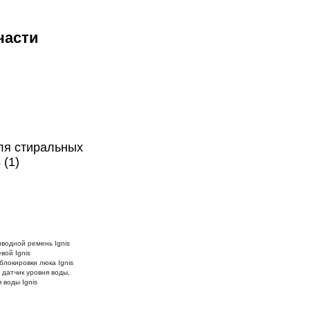
пчасти
ля стиральных
 (1)
иводной ремень Ignis
вой Ignis
блокировки люка Ignis
 датчик уровня воды,
 воды Ignis