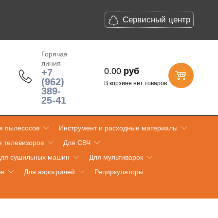
Сервисный центр
Горячая
линия
0.00
руб
+7
(962)
В корзине нет товаров
389-
25-41
я пылесосов
Инструмент и расходные материалы
я телевизоров
Для СВЧ
ля сушильных машин
Для мультиварок
ов
Для аэрогрилей
Рециркуляторы