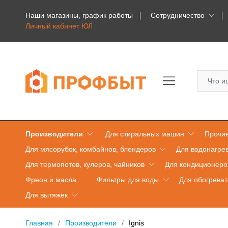
Наши магазины, график работы
Сотрудничество
Личный кабинет ЮЛ
Производители
Для стиральных машин
Прочие
Для мясорубок, комбайнов, блендеров
Для водонагре
Для термопотов, кулеров, чайников
Для кондиционеро
Фреон и масла
Фильтры для воды
Для обогрева
Для вытяжек
Главная
Производители
Ignis