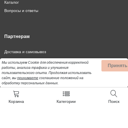
Каталог
Вопросы и ответы
Партнерам
Доставка и самовывоз
Дилерам
Мы используем Cookie для обеспечения корректной
Принять
работы, анализа трафика и улучшения
Франшиза
пользовательского опыта.
Продолжая использовать
Оптовым покупателям
сайт, вы
принимаете
соглашение положений на
обработку персональных данных.
Корзина
Категории
Поиск
©2021-2026 Профбыт.рф. Все права защищены.
Использование материалов сайта допускается только при
публикации активной ссылки на цитируемый материал.