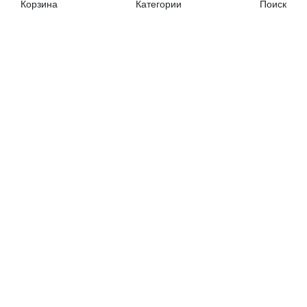
Корзина
Категории
Поиск
Контакты
+7 (962) 389-25-41
Почта для заявок:
opt@profbyt.com