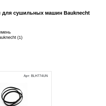
и для сушильных машин Bauknecht
емень
auknecht (1)
Арт: BLH774UN