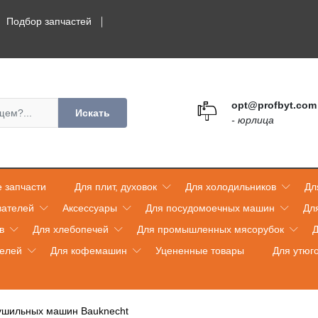
Подбор запчастей
opt@profbyt.com
Искать
- юрлица
 запчасти
Для плит, духовок
Для холодильников
Дл
вателей
Аксессуары
Для посудомоечных машин
Дл
в
Для хлебопечей
Для промышленных мясорубок
Д
телей
Для кофемашин
Уцененные товары
Для утюг
сушильных машин Bauknecht