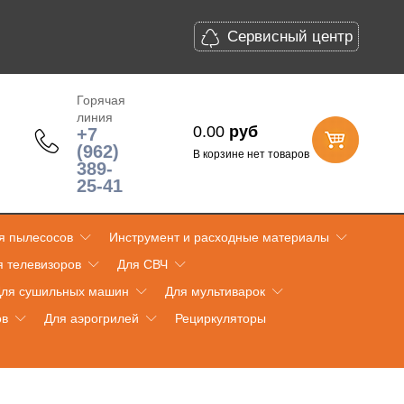
Сервисный центр
Горячая
линия
0.00
руб
+7
(962)
В корзине нет товаров
389-
25-41
я пылесосов
Инструмент и расходные материалы
я телевизоров
Для СВЧ
ля сушильных машин
Для мультиварок
ов
Для аэрогрилей
Рециркуляторы