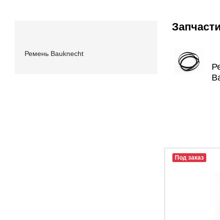
Запчаст
Ремень Bauknecht
Р
B
Под заказ