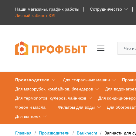
Наши магазины, график работы
Сотрудничество
Личный кабинет ЮЛ
Производители
Для стиральных машин
Прочие
Для мясорубок, комбайнов, блендеров
Для водонагре
Для термопотов, кулеров, чайников
Для кондиционеро
Фреон и масла
Фильтры для воды
Для обогрева
Для вытяжек
Главная
Производители
Bauknecht
Запчасти для 