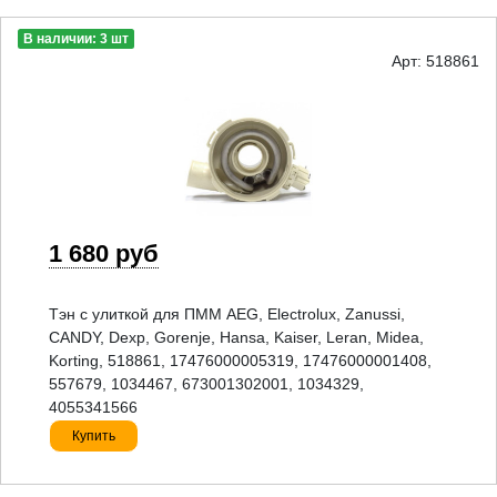
В наличии: 3 шт
Арт: 518861
1 680 руб
Тэн с улиткой для ПММ AEG, Electrolux, Zanussi,
CANDY, Dexp, Gorenje, Hansa, Kaiser, Leran, Midea,
Korting, 518861, 17476000005319, 17476000001408,
557679, 1034467, 673001302001, 1034329,
4055341566
Купить