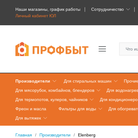
Наши магазины, график работы
Сотрудничество
Личный кабинет ЮЛ
Производители
Для стиральных машин
Прочие
Для мясорубок, комбайнов, блендеров
Для водонагре
Для термопотов, кулеров, чайников
Для кондиционеро
Фреон и масла
Фильтры для воды
Для обогрева
Для вытяжек
Главная
Производители
Elenberg