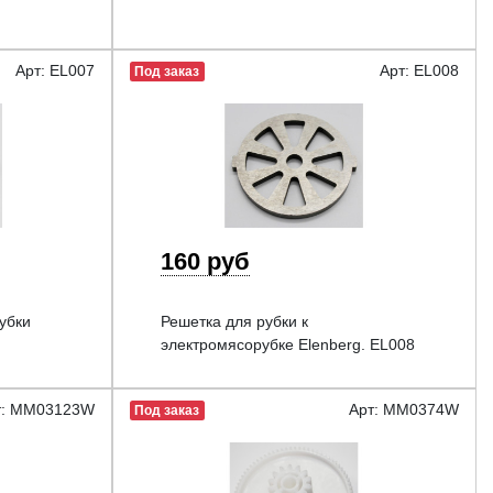
Арт: EL007
Арт: EL008
Под заказ
160 руб
убки
Решетка для рубки к
электромясорубке Elenberg. EL008
т: MM03123W
Арт: MM0374W
Под заказ