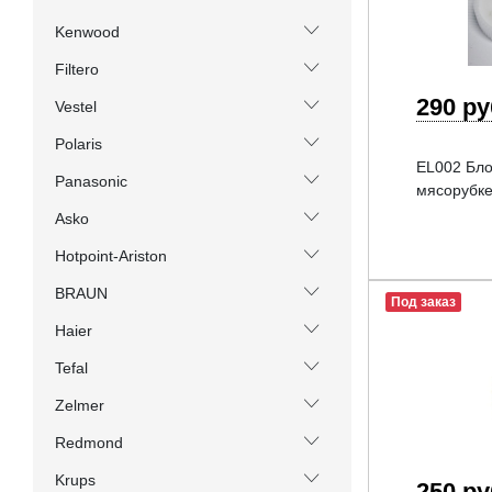
Kenwood
Filtero
290 р
Vestel
Polaris
EL002 Бло
Panasonic
мясорубке
Asko
Hotpoint-Ariston
BRAUN
Под заказ
Haier
Tefal
Zelmer
Redmond
Krups
250 р