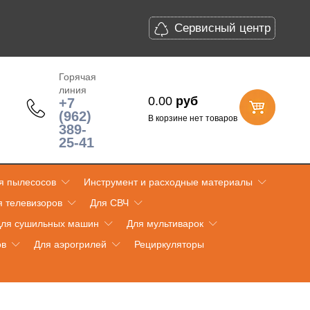
Сервисный центр
Горячая
линия
0.00
руб
+7
(962)
В корзине нет товаров
389-
25-41
я пылесосов
Инструмент и расходные материалы
я телевизоров
Для СВЧ
ля сушильных машин
Для мультиварок
ов
Для аэрогрилей
Рециркуляторы