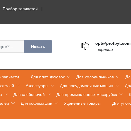
Подбор запчастей
opt@profbyt.com
Искать
- юрлица
 запчасти
Для плит, духовок
Для холодильников
Дл
вателей
Аксессуары
Для посудомоечных машин
Дл
в
Для хлебопечей
Для промышленных мясорубок
Д
телей
Для кофемашин
Уцененные товары
Для утюг