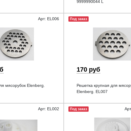
9999990044 L
Арт: EL006
Под заказ
уб
170 руб
ля мясорубок Elenberg.
Решетка крупная для мясор
Elenberg. EL007
Арт: EL002
Ар
Под заказ