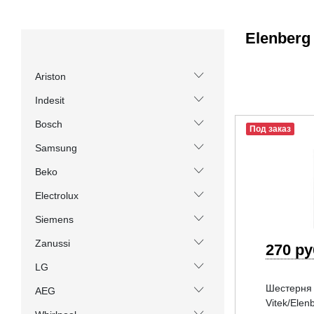
Elenberg
Ariston
Indesit
Bosch
Под заказ
Samsung
Beko
Electrolux
Siemens
Zanussi
270 р
LG
Шестерня 
AEG
Vitek/Elen