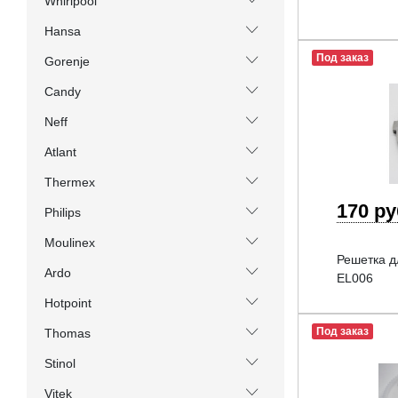
Whirlpool
Hansa
Под заказ
Gorenje
Candy
Neff
Atlant
Thermex
170 р
Philips
Moulinex
Решетка д
Ardo
EL006
Hotpoint
Под заказ
Thomas
Stinol
Vitek