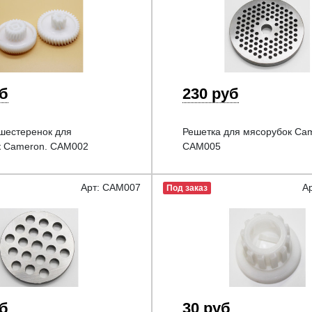
уб
230 руб
шестеренок для
Решетка для мясорубок Ca
к Cameron. CAM002
CAM005
Арт: CAM007
А
Под заказ
уб
30 руб