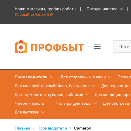
Наши магазины, график работы
Сотрудничество
Личный кабинет ЮЛ
Производители
Для стиральных машин
Прочие
Для мясорубок, комбайнов, блендеров
Для водонагре
Для термопотов, кулеров, чайников
Для кондиционеро
Фреон и масла
Фильтры для воды
Для обогрева
Для вытяжек
Главная
Производители
Cameron