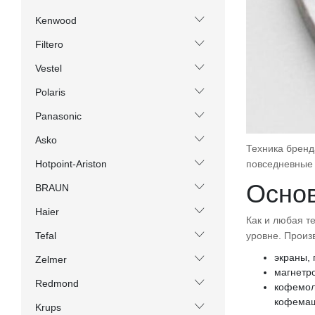
Kenwood
Filtero
Vestel
Polaris
Panasonic
Asko
Техника бренд
повседневные 
Hotpoint-Ariston
Основ
BRAUN
Haier
Как и любая т
уровне. Произ
Tefal
экраны, 
Zelmer
магнетр
Redmond
кофемол
кофема
Krups