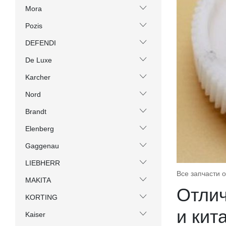
Mora
Pozis
DEFENDI
De Luxe
Karcher
Nord
Brandt
Elenberg
Gaggenau
LIEBHERR
Все запчасти 
MAKITA
Отлич
KORTING
и кит
Kaiser