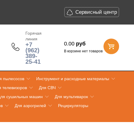
Сервисный центр
Горячая
линия
0.00
руб
+7
(962)
В корзине нет товаров
389-
25-41
я пылесосов
Инструмент и расходные материалы
я телевизоров
Для СВЧ
ля сушильных машин
Для мультиварок
ов
Для аэрогрилей
Рециркуляторы