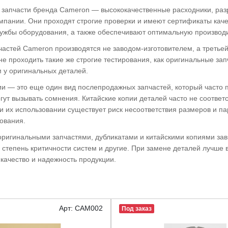
запчасти бренда Cameron — высококачественные расходники, разр
мпании. Они проходят строгие проверки и имеют сертификаты каче
лужбы оборудования, а также обеспечивают оптимальную производ
частей Cameron производятся не заводом-изготовителем, а третье
не проходить такие же строгие тестирования, как оригинальные зап
м у оригинальных деталей.
ии — это еще один вид послепродажных запчастей, который часто п
гут вызывать сомнения. Китайские копии деталей часто не соответ
ри их использовании существует риск несоответствия размеров и п
ования.
ригинальными запчастями, дубликатами и китайскими копиями зави
 степень критичности систем и другие. При замене деталей лучше
 качество и надежность продукции.
Арт: CAM002
Под заказ