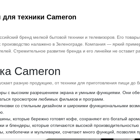
 для техники Cameron
сийский бренд мелкой бытовой техники и телевизоров. Его товары
х производство налажено в Зеленограде. Компания — яркий пример
телей. Стремительное развитие бренда и его линейки не оставит 
ка Cameron
скает разную продукцию, от техники для приготовления пищи до б
оры с высоким разрешением экрана и умными функциями. Они обес
аться просмотром любимых фильмов и программ.
лновки со стильным дизайном и широкими функциональными возмож
ю.
ины, которые бережно готовят кофе, сохраняют его богатый арома
ки и блендеры, которые отличаются высокой производительностью
, хлебопечки и мультиварки, сочетают много функций, позволяя п