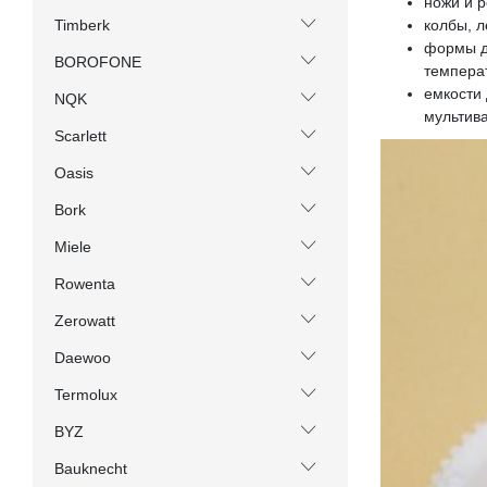
ножи и р
колбы, л
Timberk
формы д
BOROFONE
темпера
емкости
NQK
мультива
Scarlett
Oasis
Bork
Miele
Rowenta
Zerowatt
Daewoo
Termolux
BYZ
Bauknecht