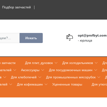
Подбор запчастей
opt@profbyt.com
Искать
- юрлица
 запчасти
Для плит, духовок
Для холодильников
Дл
вателей
Аксессуары
Для посудомоечных машин
Дл
в
Для хлебопечей
Для промышленных мясорубок
Д
телей
Для кофемашин
Уцененные товары
Для утюг