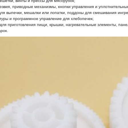
ешетки, винты и прессы для мясорубок;
езвия, приводные механизмы, кнопки управления и уплотнительны
ля выпечки, мешалки или лопатки, поддоны для смешивания ингре
туры и программное управление для хлебопечек;
 для приготовления пищи, крышки, нагревательные элементы, пане
рок.