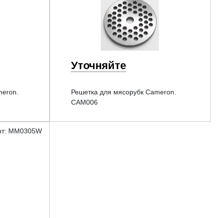
Уточняйте
meron.
Решетка для мясорубк Cameron.
CAM006
рт: MM0305W