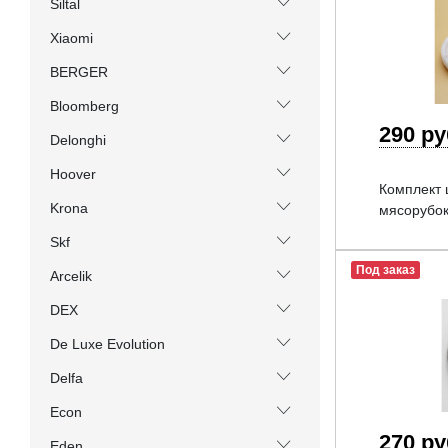
Siltal
Xiaomi
BERGER
Bloomberg
290 р
Delonghi
Hoover
Комплект 
Krona
мясорубо
Skf
Под заказ
Arcelik
DEX
De Luxe Evolution
Delfa
Econ
270 р
Eden