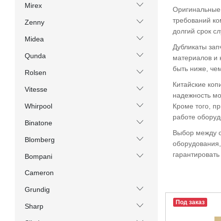
Mirex
Оригинальные 
требований ко
Zenny
долгий срок с
Midea
Дубликаты зап
Qunda
материалов и 
быть ниже, че
Rolsen
Китайские коп
Vitesse
надежность мо
Кроме того, п
Whirpool
работе оборуд
Binatone
Выбор между о
Blomberg
оборудования,
гарантировать
Bompani
Cameron
Grundig
Под заказ
Sharp