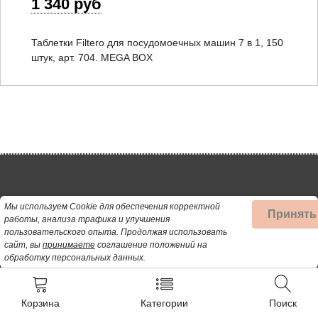
1 340 руб
Таблетки Filtero для посудомоечных машин 7 в 1, 150
штук, арт. 704. MEGA BOX
Мы используем Cookie для обеспечения корректной
Контакты
Принять
работы, анализа трафика и улучшения
пользовательского опыта.
Продолжая использовать
+7 (962) 389-25-41
сайт, вы
принимаете
соглашение положений на
обработку персональных данных.
Почта для заявок:
opt@profbyt.com
Корзина
Категории
Поиск