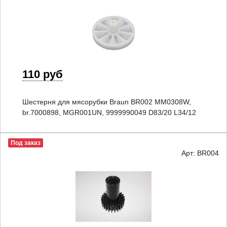
110 руб
Шестерня для мясорубки Braun BR002 MM0308W,
br.7000898, MGR001UN, 9999990049 D83/20 L34/12
Под заказ
Арт: BR004