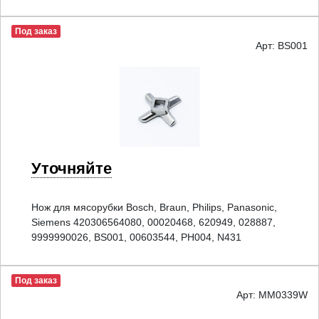
Под заказ
Арт: BS001
Уточняйте
Нож для мясорубки Bosch, Braun, Philips, Panasonic,
Siemens 420306564080, 00020468, 620949, 028887,
9999990026, BS001, 00603544, PH004, N431
Под заказ
Арт: MM0339W