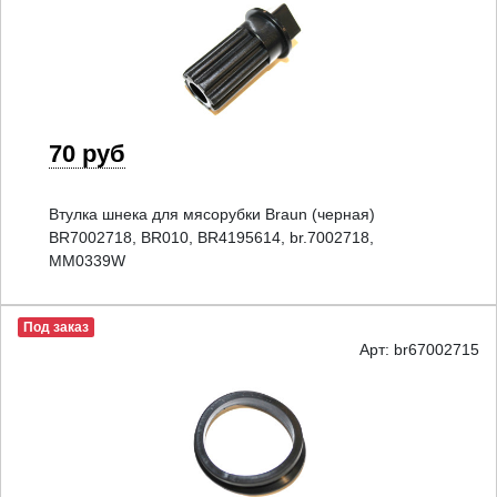
70 руб
Втулка шнека для мясорубки Braun (черная)
BR7002718, BR010, BR4195614, br.7002718,
MM0339W
Под заказ
Арт: br67002715