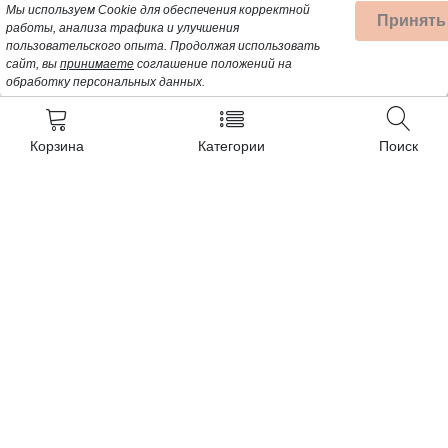
Мы используем Cookie для обеспечения корректной
Принять
работы, анализа трафика и улучшения
пользовательского опыта.
Продолжая использовать
сайт, вы
принимаете
соглашение положений на
обработку персональных данных.
Корзина
Категории
Поиск
Контакты
+7 (962) 389-25-41
Почта для заявок:
opt@profbyt.com