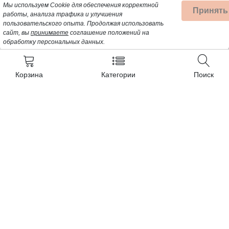
Мы используем Cookie для обеспечения корректной
Принять
работы, анализа трафика и улучшения
пользовательского опыта.
Продолжая использовать
сайт, вы
принимаете
соглашение положений на
обработку персональных данных.
Корзина
Категории
Поиск
Контакты
+7 (962) 389-25-41
Почта для заявок:
opt@profbyt.com