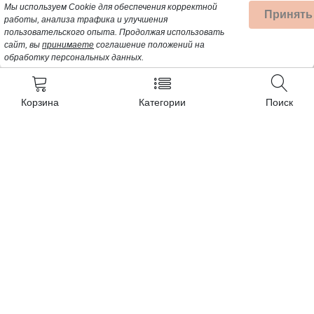
Мы используем Cookie для обеспечения корректной
Принять
работы, анализа трафика и улучшения
пользовательского опыта.
Продолжая использовать
сайт, вы
принимаете
соглашение положений на
обработку персональных данных.
Корзина
Категории
Поиск
Контакты
+7 (962) 389-25-41
Почта для заявок:
opt@profbyt.com