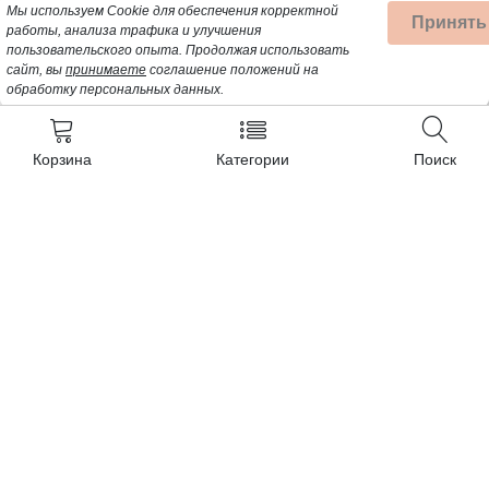
Мы используем Cookie для обеспечения корректной
Принять
работы, анализа трафика и улучшения
пользовательского опыта.
Продолжая использовать
сайт, вы
принимаете
соглашение положений на
обработку персональных данных.
Корзина
Категории
Поиск
Контакты
+7 (962) 389-25-41
Почта для заявок:
opt@profbyt.com