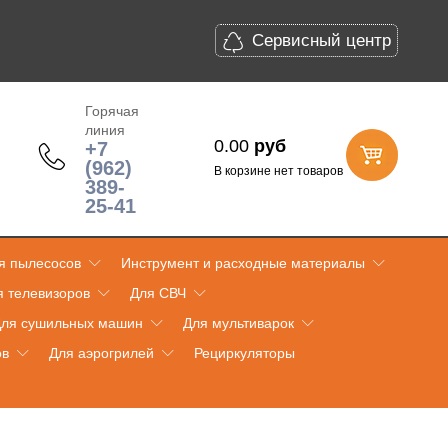
Сервисный центр
Горячая
линия
0.00
руб
+7
(962)
В корзине нет товаров
389-
25-41
я пылесосов
Инструмент и расходные материалы
я телевизоров
Для СВЧ
ля сушильных машин
Для мультиварок
ов
Для аэрогрилей
Рециркуляторы