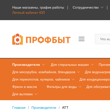
Наши магазины, график работы
Сотрудничество
Личный кабинет ЮЛ
Производители
Для стиральных машин
Прочие
Для мясорубок, комбайнов, блендеров
Для водонагре
Для термопотов, кулеров, чайников
Для кондиционеро
Фреон и масла
Фильтры для воды
Для обогрева
Для вытяжек
Главная
Производители
ATT