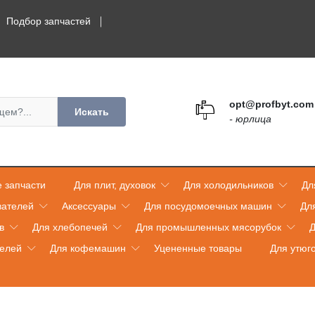
Подбор запчастей
opt@profbyt.com
Искать
- юрлица
 запчасти
Для плит, духовок
Для холодильников
Дл
вателей
Аксессуары
Для посудомоечных машин
Дл
в
Для хлебопечей
Для промышленных мясорубок
Д
телей
Для кофемашин
Уцененные товары
Для утюг