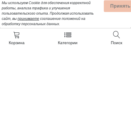
Мы используем Cookie для обеспечения корректной
Принять
работы, анализа трафика и улучшения
пользовательского опыта.
Продолжая использовать
сайт, вы
принимаете
соглашение положений на
обработку персональных данных.
Корзина
Категории
Поиск
Контакты
+7 (962) 389-25-41
Почта для заявок:
opt@profbyt.com