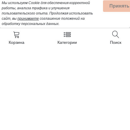
Мы используем Cookie для обеспечения корректной
Принять
работы, анализа трафика и улучшения
пользовательского опыта.
Продолжая использовать
сайт, вы
принимаете
соглашение положений на
обработку персональных данных.
Корзина
Категории
Поиск
Контакты
+7 (962) 389-25-41
Почта для заявок:
opt@profbyt.com