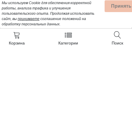
Мы используем Cookie для обеспечения корректной
Принять
работы, анализа трафика и улучшения
пользовательского опыта.
Продолжая использовать
сайт, вы
принимаете
соглашение положений на
обработку персональных данных.
Корзина
Категории
Поиск
Контакты
+7 (962) 389-25-41
Почта для заявок:
opt@profbyt.com