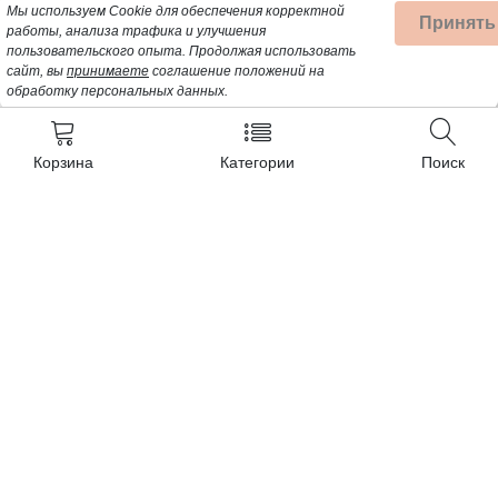
Мы используем Cookie для обеспечения корректной
Принять
работы, анализа трафика и улучшения
пользовательского опыта.
Продолжая использовать
сайт, вы
принимаете
соглашение положений на
обработку персональных данных.
Корзина
Категории
Поиск
Контакты
+7 (962) 389-25-41
Почта для заявок:
opt@profbyt.com