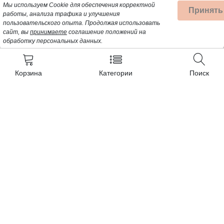
Мы используем Cookie для обеспечения корректной
Принять
работы, анализа трафика и улучшения
пользовательского опыта.
Продолжая использовать
сайт, вы
принимаете
соглашение положений на
обработку персональных данных.
Корзина
Категории
Поиск
Контакты
+7 (962) 389-25-41
Почта для заявок:
opt@profbyt.com