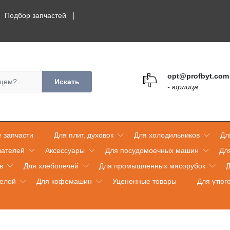
Подбор запчастей
opt@profbyt.com
Искать
- юрлица
 запчасти
Для плит, духовок
Для холодильников
Дл
вателей
Аксессуары
Для посудомоечных машин
Дл
в
Для хлебопечей
Для промышленных мясорубок
Д
телей
Для кофемашин
Уцененные товары
Для утюг