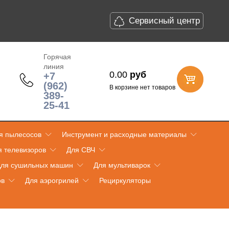
Сервисный центр
Горячая
линия
0.00
руб
+7
(962)
В корзине нет товаров
389-
25-41
я пылесосов
Инструмент и расходные материалы
я телевизоров
Для СВЧ
ля сушильных машин
Для мультиварок
ов
Для аэрогрилей
Рециркуляторы