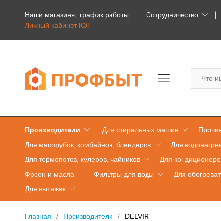
Наши магазины, график работы
Сотрудничество
Личный кабинет ЮЛ
Производители
Для стиральных машин
Прочие
Для мясорубок, комбайнов, блендеров
Для водонагре
Для термопотов, кулеров, чайников
Для кондиционеро
Фреон и масла
Фильтры для воды
Для обогрева
Для вытяжек
Главная
Производители
DELVIR