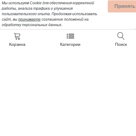
Мы используем Cookie для обеспечения корректной
Принять
работы, анализа трафика и улучшения
пользовательского опыта.
Продолжая использовать
сайт, вы
принимаете
соглашение положений на
обработку персональных данных.
Корзина
Категории
Поиск
Контакты
+7 (962) 389-25-41
Почта для заявок:
opt@profbyt.com