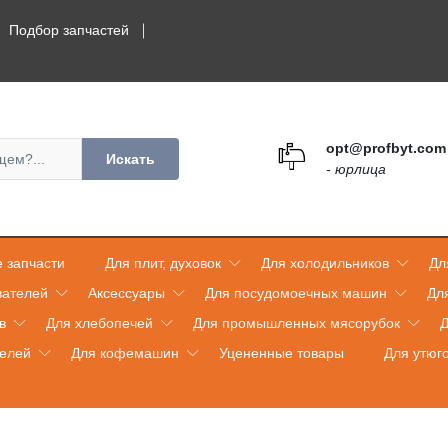
Подбор запчастей
opt@profbyt.com
Искать
- юрлица
 запчасти
Для плит, духовок
Для холодильников
Дл
вателей
Аксессуары
Для посудомоечных машин
Дл
в
Для хлебопечей
Для промышленных мясорубок
Д
телей
Для кофемашин
Уцененные товары
Для утюг