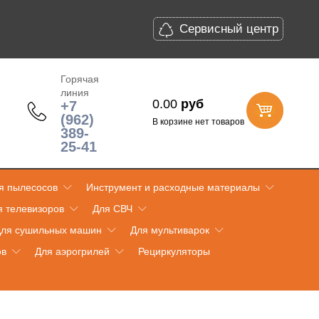
Сервисный центр
Горячая
линия
0.00
руб
+7
(962)
В корзине нет товаров
389-
25-41
я пылесосов
Инструмент и расходные материалы
я телевизоров
Для СВЧ
ля сушильных машин
Для мультиварок
ов
Для аэрогрилей
Рециркуляторы