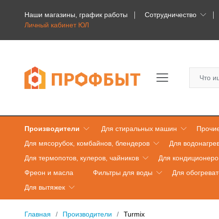
Наши магазины, график работы
Сотрудничество
Личный кабинет ЮЛ
Производители
Для стиральных машин
Прочие
Для мясорубок, комбайнов, блендеров
Для водонагре
Для термопотов, кулеров, чайников
Для кондиционеро
Фреон и масла
Фильтры для воды
Для обогрева
Для вытяжек
Главная
Производители
Turmix