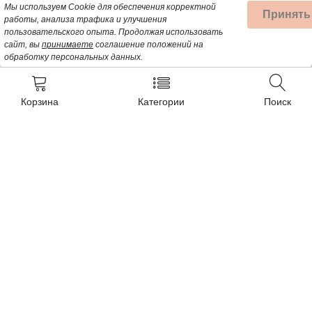
Мы используем Cookie для обеспечения корректной
Принять
работы, анализа трафика и улучшения
пользовательского опыта.
Продолжая использовать
сайт, вы
принимаете
соглашение положений на
обработку персональных данных.
Корзина
Категории
Поиск
Контакты
+7 (962) 389-25-41
Почта для заявок:
opt@profbyt.com