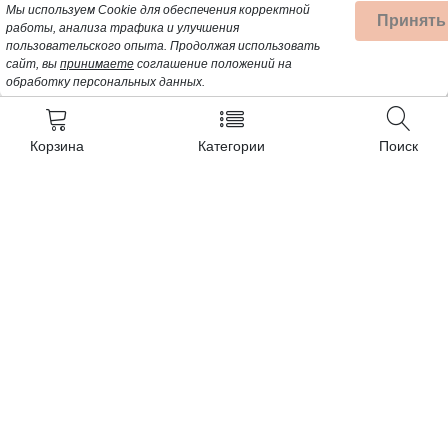
Мы используем Cookie для обеспечения корректной
Принять
работы, анализа трафика и улучшения
пользовательского опыта.
Продолжая использовать
сайт, вы
принимаете
соглашение положений на
обработку персональных данных.
Корзина
Категории
Поиск
Контакты
+7 (962) 389-25-41
Почта для заявок:
opt@profbyt.com