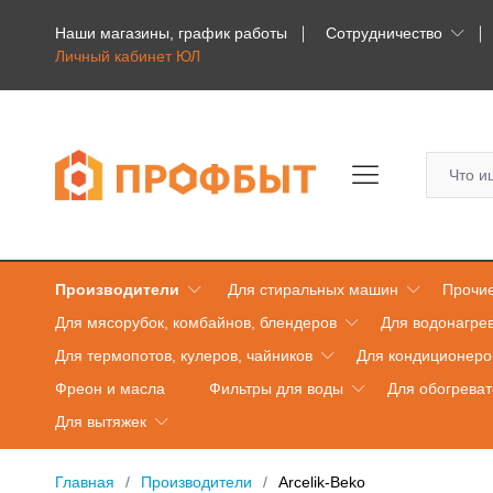
Наши магазины, график работы
Сотрудничество
Личный кабинет ЮЛ
Производители
Для стиральных машин
Прочие
Для мясорубок, комбайнов, блендеров
Для водонагре
Для термопотов, кулеров, чайников
Для кондиционеро
Фреон и масла
Фильтры для воды
Для обогрева
Для вытяжек
Главная
Производители
Arcelik-Beko