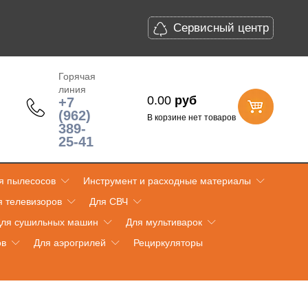
Сервисный центр
Горячая
линия
0.00
руб
+7
(962)
В корзине нет товаров
389-
25-41
я пылесосов
Инструмент и расходные материалы
я телевизоров
Для СВЧ
ля сушильных машин
Для мультиварок
ов
Для аэрогрилей
Рециркуляторы