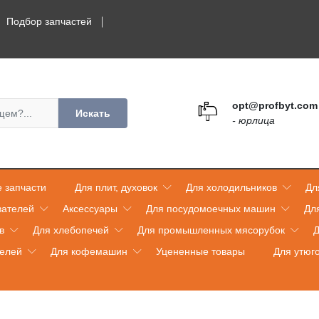
Подбор запчастей
opt@profbyt.com
Искать
- юрлица
 запчасти
Для плит, духовок
Для холодильников
Дл
вателей
Аксессуары
Для посудомоечных машин
Дл
в
Для хлебопечей
Для промышленных мясорубок
Д
телей
Для кофемашин
Уцененные товары
Для утюг