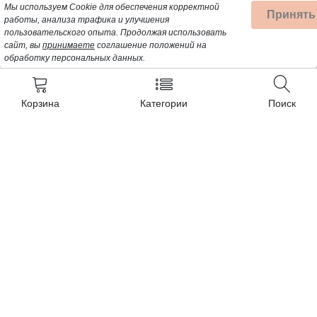
Мы используем Cookie для обеспечения корректной
Принять
работы, анализа трафика и улучшения
пользовательского опыта.
Продолжая использовать
сайт, вы
принимаете
соглашение положений на
обработку персональных данных.
Корзина
Категории
Поиск
Контакты
+7 (962) 389-25-41
Почта для заявок:
opt@profbyt.com