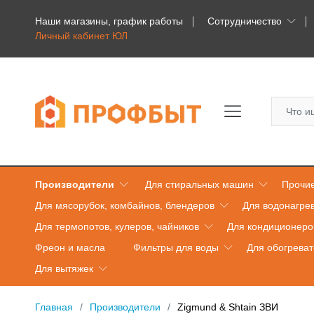
Наши магазины, график работы
Сотрудничество
Личный кабинет ЮЛ
Производители
Для стиральных машин
Прочие
Для мясорубок, комбайнов, блендеров
Для водонагре
Для термопотов, кулеров, чайников
Для кондиционеро
Фреон и масла
Фильтры для воды
Для обогрева
Для вытяжек
Главная
Производители
Zigmund & Shtain ЗВИ