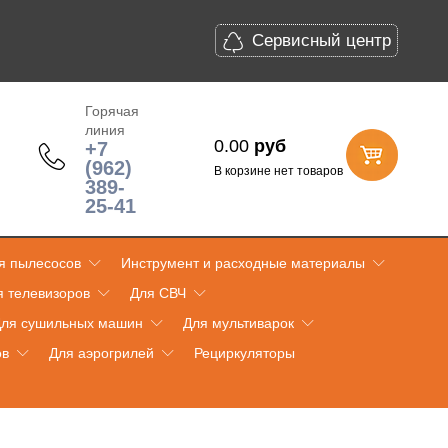
Сервисный центр
Горячая
линия
0.00
руб
+7
(962)
В корзине нет товаров
389-
25-41
я пылесосов
Инструмент и расходные материалы
я телевизоров
Для СВЧ
ля сушильных машин
Для мультиварок
ов
Для аэрогрилей
Рециркуляторы