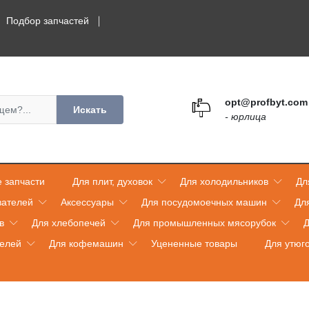
Подбор запчастей
opt@profbyt.com
Искать
- юрлица
 запчасти
Для плит, духовок
Для холодильников
Дл
вателей
Аксессуары
Для посудомоечных машин
Дл
в
Для хлебопечей
Для промышленных мясорубок
Д
телей
Для кофемашин
Уцененные товары
Для утюг