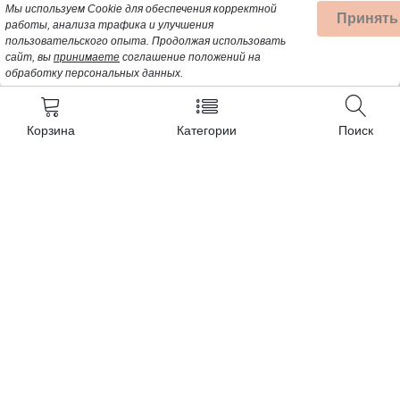
Мы используем Cookie для обеспечения корректной
Принять
работы, анализа трафика и улучшения
пользовательского опыта.
Продолжая использовать
сайт, вы
принимаете
соглашение положений на
обработку персональных данных.
Корзина
Категории
Поиск
Контакты
+7 (962) 389-25-41
Почта для заявок:
opt@profbyt.com