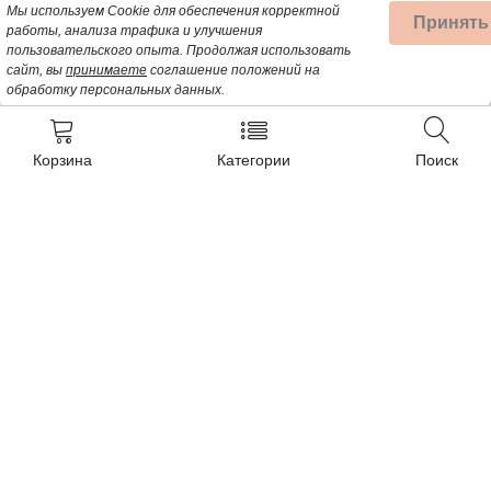
Мы используем Cookie для обеспечения корректной
Принять
работы, анализа трафика и улучшения
пользовательского опыта.
Продолжая использовать
сайт, вы
принимаете
соглашение положений на
обработку персональных данных.
Корзина
Категории
Поиск
Контакты
+7 (962) 389-25-41
Почта для заявок:
opt@profbyt.com