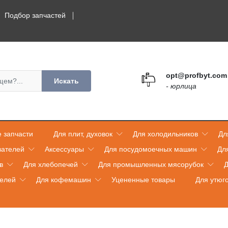
Подбор запчастей
opt@profbyt.com
Искать
- юрлица
 запчасти
Для плит, духовок
Для холодильников
Дл
вателей
Аксессуары
Для посудомоечных машин
Дл
в
Для хлебопечей
Для промышленных мясорубок
Д
телей
Для кофемашин
Уцененные товары
Для утюг