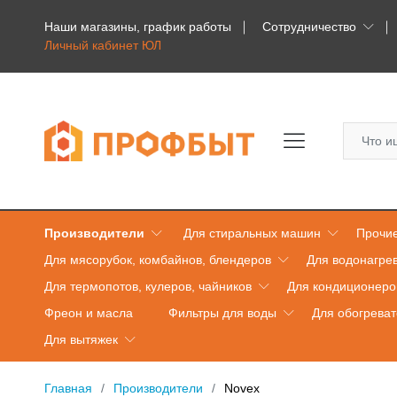
Наши магазины, график работы
Сотрудничество
Личный кабинет ЮЛ
Производители
Для стиральных машин
Прочие
Для мясорубок, комбайнов, блендеров
Для водонагре
Для термопотов, кулеров, чайников
Для кондиционеро
Фреон и масла
Фильтры для воды
Для обогрева
Для вытяжек
Главная
Производители
Novex