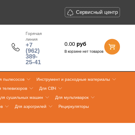
Сервисный центр
Горячая
линия
0.00
руб
+7
(962)
В корзине нет товаров
389-
25-41
я пылесосов
Инструмент и расходные материалы
я телевизоров
Для СВЧ
ля сушильных машин
Для мультиварок
ов
Для аэрогрилей
Рециркуляторы