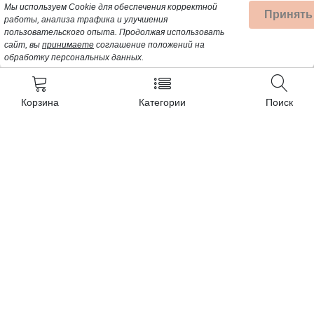
Мы используем Cookie для обеспечения корректной
Принять
работы, анализа трафика и улучшения
пользовательского опыта.
Продолжая использовать
сайт, вы
принимаете
соглашение положений на
обработку персональных данных.
Корзина
Категории
Поиск
Контакты
+7 (962) 389-25-41
Почта для заявок:
opt@profbyt.com