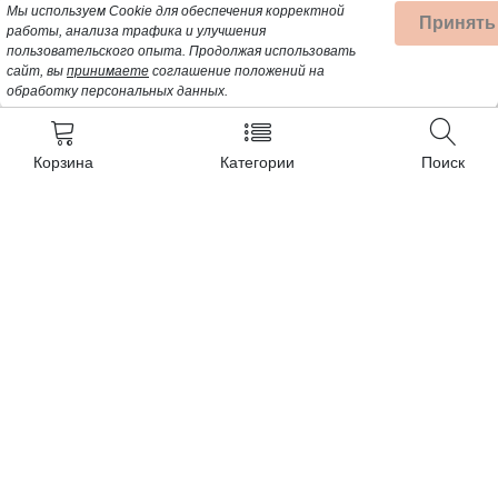
Мы используем Cookie для обеспечения корректной
Принять
работы, анализа трафика и улучшения
пользовательского опыта.
Продолжая использовать
сайт, вы
принимаете
соглашение положений на
обработку персональных данных.
Корзина
Категории
Поиск
Контакты
+7 (962) 389-25-41
Почта для заявок:
opt@profbyt.com