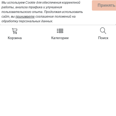
Мы используем Cookie для обеспечения корректной
Принять
работы, анализа трафика и улучшения
пользовательского опыта.
Продолжая использовать
сайт, вы
принимаете
соглашение положений на
обработку персональных данных.
Корзина
Категории
Поиск
Контакты
+7 (962) 389-25-41
Почта для заявок:
opt@profbyt.com