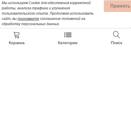
Мы используем Cookie для обеспечения корректной
Принять
работы, анализа трафика и улучшения
пользовательского опыта.
Продолжая использовать
сайт, вы
принимаете
соглашение положений на
обработку персональных данных.
Корзина
Категории
Поиск
Контакты
+7 (962) 389-25-41
Почта для заявок:
opt@profbyt.com