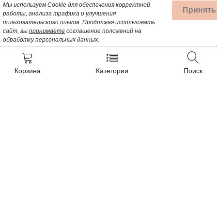
Мы используем Cookie для обеспечения корректной
Принять
работы, анализа трафика и улучшения
пользовательского опыта.
Продолжая использовать
сайт, вы
принимаете
соглашение положений на
обработку персональных данных.
Корзина
Категории
Поиск
Контакты
+7 (962) 389-25-41
Почта для заявок:
opt@profbyt.com