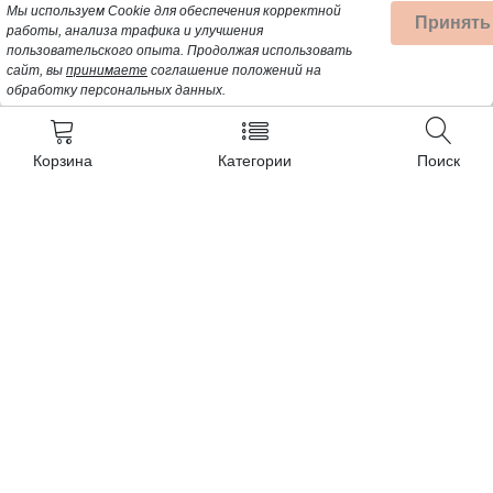
Мы используем Cookie для обеспечения корректной
Принять
работы, анализа трафика и улучшения
пользовательского опыта.
Продолжая использовать
сайт, вы
принимаете
соглашение положений на
обработку персональных данных.
Корзина
Категории
Поиск
Контакты
+7 (962) 389-25-41
Почта для заявок:
opt@profbyt.com