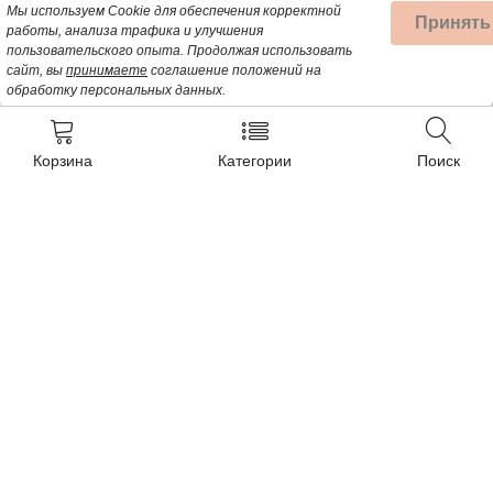
Мы используем Cookie для обеспечения корректной
Принять
работы, анализа трафика и улучшения
пользовательского опыта.
Продолжая использовать
сайт, вы
принимаете
соглашение положений на
обработку персональных данных.
Корзина
Категории
Поиск
Контакты
+7 (962) 389-25-41
Почта для заявок:
opt@profbyt.com