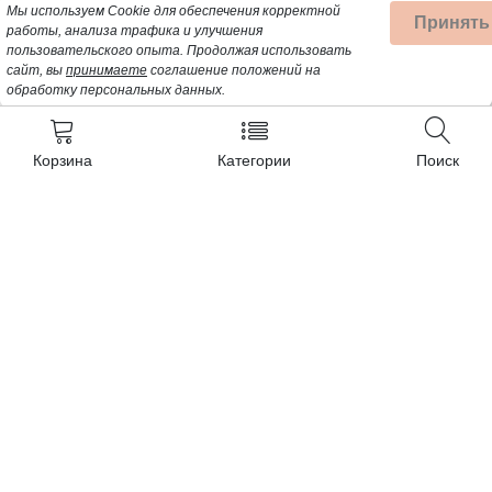
Мы используем Cookie для обеспечения корректной
Принять
работы, анализа трафика и улучшения
пользовательского опыта.
Продолжая использовать
сайт, вы
принимаете
соглашение положений на
обработку персональных данных.
Корзина
Категории
Поиск
Контакты
+7 (962) 389-25-41
Почта для заявок:
opt@profbyt.com