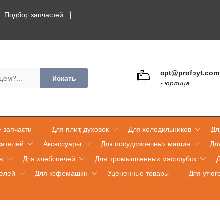
Подбор запчастей
opt@profbyt.com
Искать
- юрлица
 запчасти
Для плит, духовок
Для холодильников
Дл
вателей
Аксессуары
Для посудомоечных машин
Дл
в
Для хлебопечей
Для промышленных мясорубок
Д
телей
Для кофемашин
Уцененные товары
Для утюг