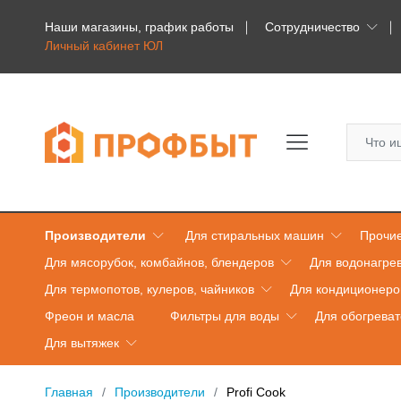
Наши магазины, график работы
Сотрудничество
Личный кабинет ЮЛ
Производители
Для стиральных машин
Прочие
Для мясорубок, комбайнов, блендеров
Для водонагре
Для термопотов, кулеров, чайников
Для кондиционеро
Фреон и масла
Фильтры для воды
Для обогрева
Для вытяжек
Главная
Производители
Profi Cook