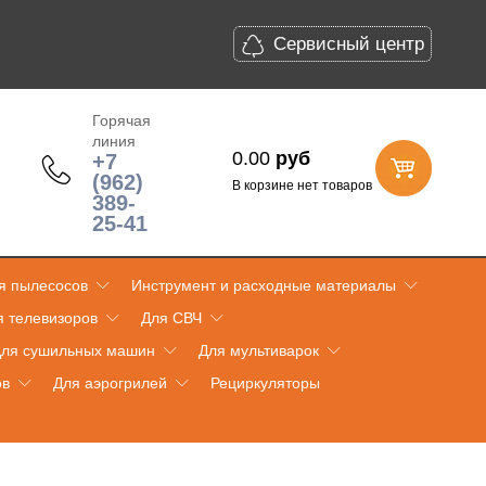
Сервисный центр
Горячая
линия
0.00
руб
+7
(962)
В корзине нет товаров
389-
25-41
я пылесосов
Инструмент и расходные материалы
я телевизоров
Для СВЧ
ля сушильных машин
Для мультиварок
ов
Для аэрогрилей
Рециркуляторы